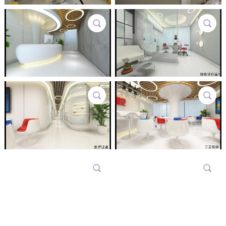
会诊室02
会诊室
一楼接待
综合诊疗室1
医疗通道
二楼候诊