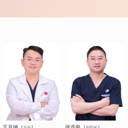
王月坤
张选俊
【主任】
【副院长】